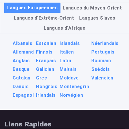
Langues Européennes
Langues du Moyen-Orient
Langues d'Extrême-Orient
Langues Slaves
Langues d'Afrique
Albanais
Estonien
Islandais
Néerlandais
Allemand
Finnois
Italien
Portugais
Anglais
Français
Latin
Roumain
Basque
Galicien
Maltais
Suédois
Catalan
Grec
Moldave
Valencien
Danois
Hongrois
Monténégrin
Espagnol
Irlandais
Norvégien
Liens Rapides